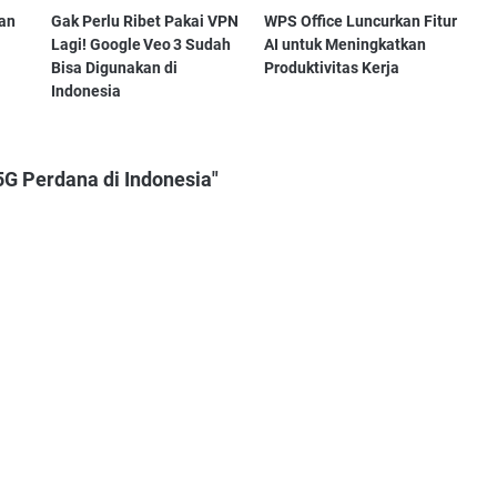
an
Gak Perlu Ribet Pakai VPN
WPS Office Luncurkan Fitur
Lagi! Google Veo 3 Sudah
AI untuk Meningkatkan
Bisa Digunakan di
Produktivitas Kerja
Indonesia
5G Perdana di Indonesia"