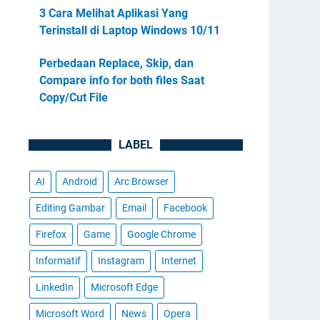
3 Cara Melihat Aplikasi Yang
Terinstall di Laptop Windows 10/11
Perbedaan Replace, Skip, dan
Compare info for both files Saat
Copy/Cut File
LABEL
AI
Android
Arc Browser
Editing Gambar
Email
Facebook
Firefox
Game
Google Chrome
Informatif
Instagram
Internet
LinkedIn
Microsoft Edge
Microsoft Word
News
Opera