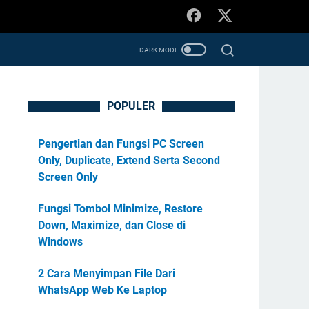
POPULER
Pengertian dan Fungsi PC Screen
Only, Duplicate, Extend Serta Second
Screen Only
Fungsi Tombol Minimize, Restore
Down, Maximize, dan Close di
Windows
2 Cara Menyimpan File Dari
WhatsApp Web Ke Laptop