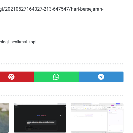
ogi/20210527164027-213-647547/hari-bersejarah-
ologi, penikmat kopi.