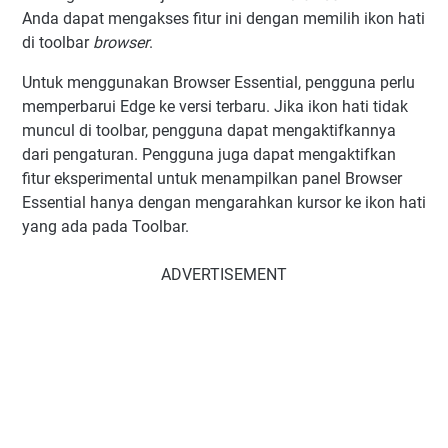
Anda dapat mengakses fitur ini dengan memilih ikon hati
di toolbar
browser
.
Untuk menggunakan Browser Essential, pengguna perlu
memperbarui Edge ke versi terbaru. Jika ikon hati tidak
muncul di toolbar, pengguna dapat mengaktifkannya
dari pengaturan. Pengguna juga dapat mengaktifkan
fitur eksperimental untuk menampilkan panel Browser
Essential hanya dengan mengarahkan kursor ke ikon hati
yang ada pada Toolbar.
ADVERTISEMENT