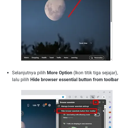
Selanjutnya pilih
More Option
(Ikon titik tiga sejajar),
lalu pilih
Hide browser essential button from toolbar