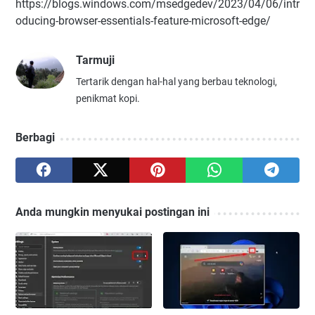
https://blogs.windows.com/msedgedev/2023/04/06/intr
oducing-browser-essentials-feature-microsoft-edge/
Tarmuji
Tertarik dengan hal-hal yang berbau teknologi,
penikmat kopi.
Berbagi
Anda mungkin menyukai postingan ini