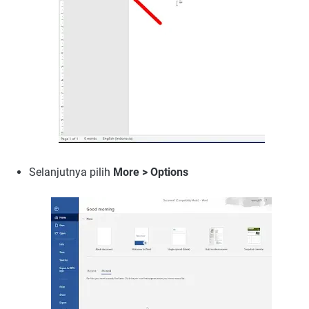
Selanjutnya pilih
More > Options