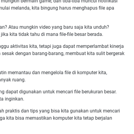
u mungkin bermain game, dan tiba-tiba muncul notifikasi
ulai melanda, kita bingung harus menghapus file apa
an? Atau mungkin video yang baru saja kita unduh?
ika kita tidak tahu di mana file-file besar berada.
 aktivitas kita, tetapi juga dapat memperlambat kinerja
h sesak dengan barang-barang, membuat kita sulit bergerak
rutin memantau dan mengelola file di komputer kita,
anyak ruang.
g dapat digunakan untuk mencari file berukuran besar.
ta inginkan.
h praktis dan tips yang bisa kita gunakan untuk mencari
gga kita bisa memastikan komputer kita tetap berjalan