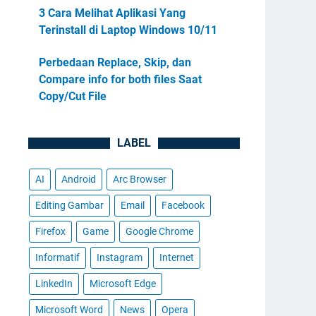
3 Cara Melihat Aplikasi Yang
Terinstall di Laptop Windows 10/11
Perbedaan Replace, Skip, dan
Compare info for both files Saat
Copy/Cut File
LABEL
AI
Android
Arc Browser
Editing Gambar
Email
Facebook
Firefox
Game
Google Chrome
Informatif
Instagram
Internet
LinkedIn
Microsoft Edge
Microsoft Word
News
Opera