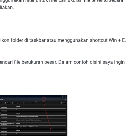
ggunakan filter untuk mencari ukuran file tertentu secara
diakan.
on folder di taskbar atau menggunakan shortcut Win + E.
mencari file berukuran besar. Dalam contoh disini saya ingin