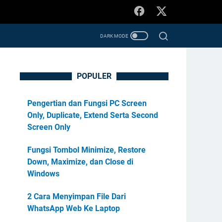
POPULER
Pengertian dan Fungsi PC Screen
Only, Duplicate, Extend Serta Second
Screen Only
Fungsi Tombol Minimize, Restore
Down, Maximize, dan Close di
Windows
2 Cara Menyimpan File Dari
WhatsApp Web Ke Laptop