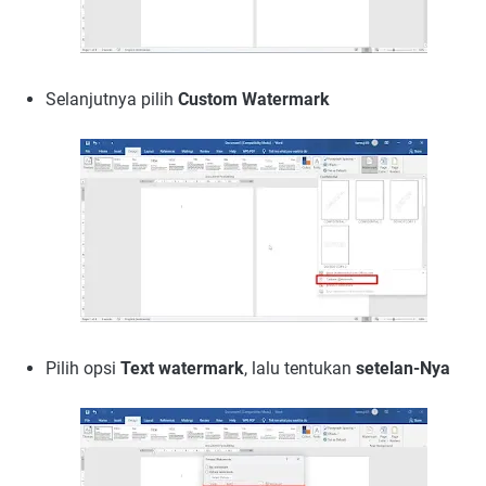
Selanjutnya pilih
Custom Watermark
Pilih opsi
Text watermark
, lalu tentukan
setelan-Nya