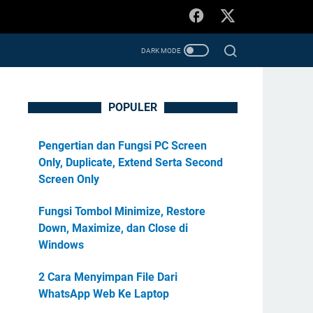
POPULER
Pengertian dan Fungsi PC Screen
Only, Duplicate, Extend Serta Second
Screen Only
Fungsi Tombol Minimize, Restore
Down, Maximize, dan Close di
Windows
2 Cara Menyimpan File Dari
WhatsApp Web Ke Laptop