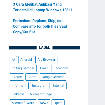
3 Cara Melihat Aplikasi Yang
Terinstall di Laptop Windows 10/11
Perbedaan Replace, Skip, dan
Compare info for both files Saat
Copy/Cut File
LABEL
AI
Android
Arc Browser
Editing Gambar
Email
Facebook
Firefox
Game
Google Chrome
Informatif
Instagram
Internet
LinkedIn
Microsoft Edge
Microsoft Word
News
Opera