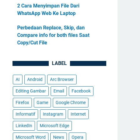
2 Cara Menyimpan File Dari
WhatsApp Web Ke Laptop
Perbedaan Replace, Skip, dan
Compare info for both files Saat
Copy/Cut File
LABEL
AI
Android
Arc Browser
Editing Gambar
Email
Facebook
Firefox
Game
Google Chrome
Informatif
Instagram
Internet
LinkedIn
Microsoft Edge
Microsoft Word
News
Opera