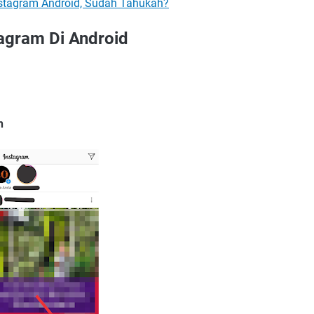
nstagram Android, Sudah Tahukah?
agram Di Android
h