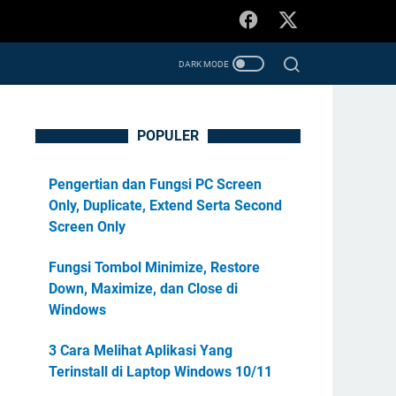
POPULER
Pengertian dan Fungsi PC Screen
Only, Duplicate, Extend Serta Second
Screen Only
Fungsi Tombol Minimize, Restore
Down, Maximize, dan Close di
Windows
3 Cara Melihat Aplikasi Yang
Terinstall di Laptop Windows 10/11