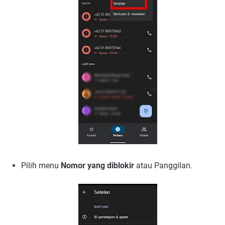
Pilih menu
Nomor yang diblokir
atau Panggilan.