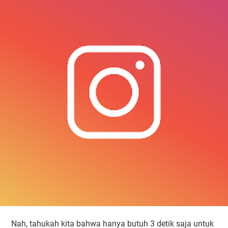
Nah, tahukah kita bahwa hanya butuh 3 detik saja untuk