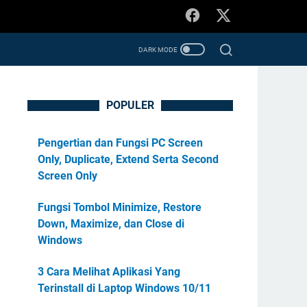
POPULER
Pengertian dan Fungsi PC Screen
Only, Duplicate, Extend Serta Second
Screen Only
Fungsi Tombol Minimize, Restore
Down, Maximize, dan Close di
Windows
3 Cara Melihat Aplikasi Yang
Terinstall di Laptop Windows 10/11