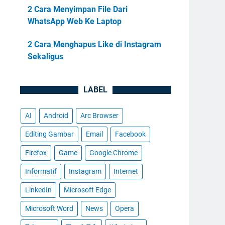
2 Cara Menyimpan File Dari
WhatsApp Web Ke Laptop
2 Cara Menghapus Like di Instagram
Sekaligus
LABEL
AI
Android
Arc Browser
Editing Gambar
Email
Facebook
Firefox
Game
Google Chrome
Informatif
Instagram
Internet
LinkedIn
Microsoft Edge
Microsoft Word
News
Opera