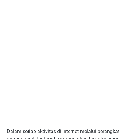
Dalam setiap aktivitas di Internet melalui perangkat
apapun pasti terdapat rekaman aktivitas, atau yang