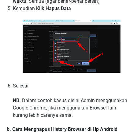
waktu
: Semua (agar benar-benar bersih)
Kemudian
Klik Hapus Data
Selesai
NB:
Dalam contoh kasus disini Admin menggunakan
Google Chrome, jika menggunakan Browser lain
kurang lebih caranya sama.
b. Cara Menghapus History Browser di Hp Android