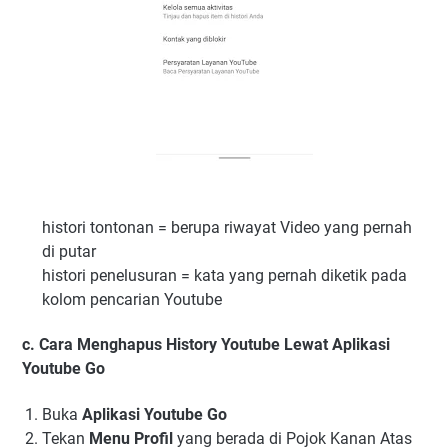
histori tontonan = berupa riwayat Video yang pernah
di putar
histori penelusuran = kata yang pernah diketik pada
kolom pencarian Youtube
c. Cara Menghapus History Youtube Lewat Aplikasi
Youtube Go
Buka
Aplikasi Youtube Go
Tekan
Menu Profil
yang berada di Pojok Kanan Atas