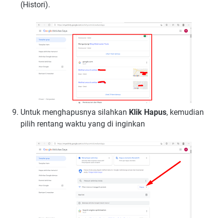
(Histori).
Untuk menghapusnya silahkan
Klik Hapus
, kemudian
pilih rentang waktu yang di inginkan