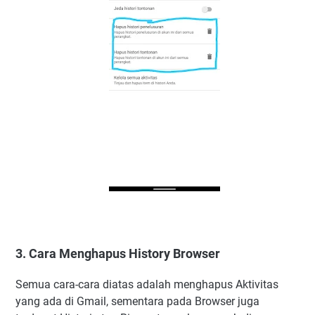
3. Cara Menghapus History Browser
Semua cara-cara diatas adalah menghapus Aktivitas
yang ada di Gmail, sementara pada Browser juga