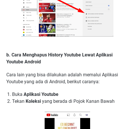
b. Cara Menghapus History Youtube Lewat Aplikasi
Youtube Android
Cara lain yang bisa dilakukan adalah memalui Aplikasi
Youtube yang ada di Android, berikut caranya:
Buka
Aplikasi Youtube
Tekan
Koleksi
yang berada di Pojok Kanan Bawah