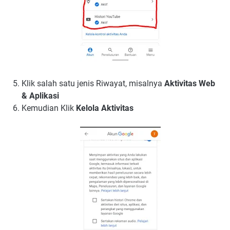
Klik salah satu jenis Riwayat, misalnya
Aktivitas Web
& Aplikasi
Kemudian Klik
Kelola Aktivitas