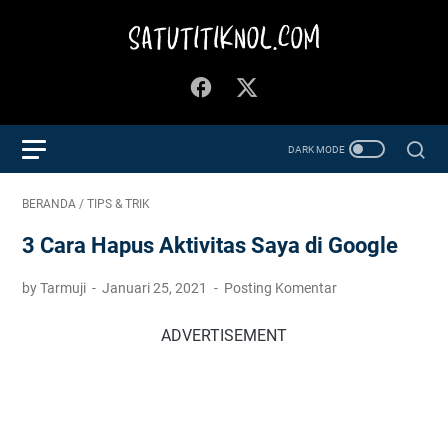
BERANDA
/
TIPS & TRIK
3 Cara Hapus Aktivitas Saya di Google
by Tarmuji
Januari 25, 2021
Posting Komentar
ADVERTISEMENT