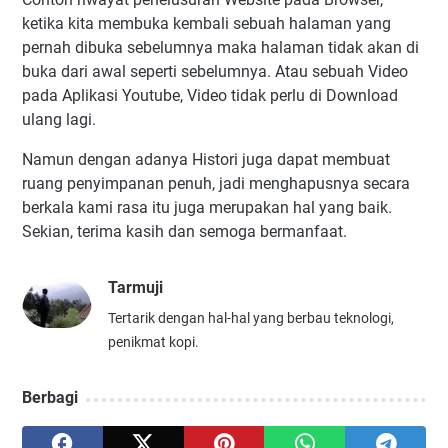
ketika kita membuka kembali sebuah halaman yang
pernah dibuka sebelumnya maka halaman tidak akan di
buka dari awal seperti sebelumnya. Atau sebuah Video
pada Aplikasi Youtube, Video tidak perlu di Download
ulang lagi.
Namun dengan adanya Histori juga dapat membuat
ruang penyimpanan penuh, jadi menghapusnya secara
berkala kami rasa itu juga merupakan hal yang baik.
Sekian, terima kasih dan semoga bermanfaat.
Tarmuji
Tertarik dengan hal-hal yang berbau teknologi,
penikmat kopi.
Berbagi