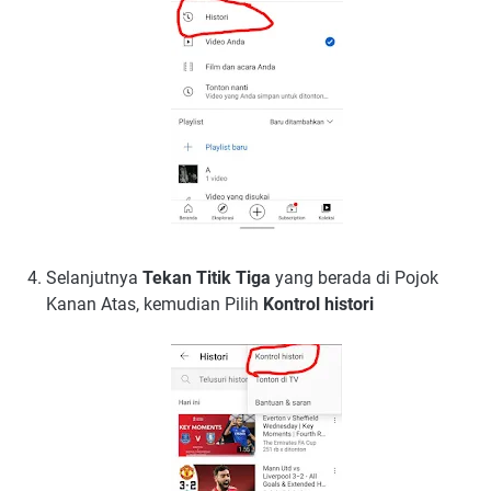
Selanjutnya
Tekan Titik Tiga
yang berada di Pojok
Kanan Atas, kemudian Pilih
Kontrol histori