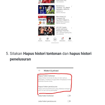
Silakan
Hapus histori tontonan
dan
hapus histori
penelusuran