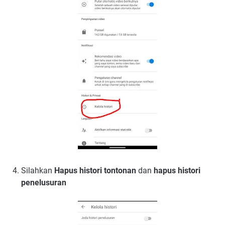
Silahkan
Hapus histori tontonan
dan
hapus histori
penelusuran